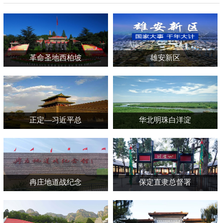
革命圣地西柏坡
雄安新区
正定—习近平总
华北明珠白洋淀
书记从政起步的
地方
冉庄地道战纪念
保定直隶总督署
馆