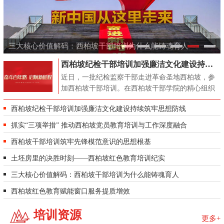
十
三大核心价值解码：西柏坡干部培训为什么能铸魂育人
西柏坡纪检干部培训加强廉洁文化建设持续筑牢思想防线
近日，一批纪检监察干部走进革命圣地西柏坡，参
加西柏坡干部培训。在西柏坡干部学院的精心组织
下，学员们通过现场教学、专题研讨、情景体验等
西柏坡纪检干部培训加强廉洁文化建设持续筑牢思想防线
多种形式，在历史的浸润中接受思想洗礼，在精神
的传承中强化使命担当。西柏坡是“立规矩的地
抓实“三项举措” 推动西柏坡党员教育培训与工作深度融合
方”。总书记曾在此指出：“这里是立规矩的地方。
西柏坡干部培训筑牢先锋模范意识的思想根基
党的规矩、制度的建立和执行，有力推动...
土坯房里的决胜时刻——西柏坡红色教育培训纪实
三大核心价值解码：西柏坡干部培训为什么能铸魂育人
西柏坡红色教育赋能窗口服务提质增效
培训资源
更多+