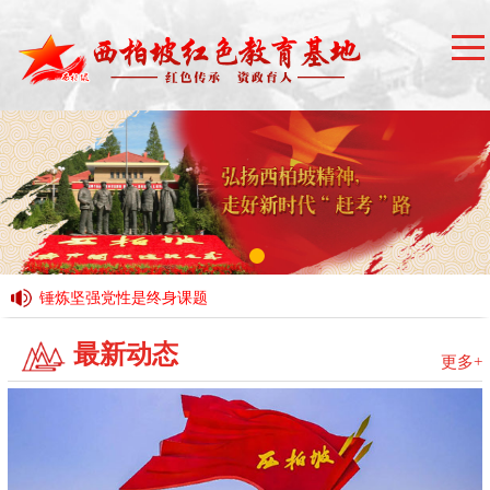
锤炼坚强党性是终身课题
锤炼坚强党性是终身课题
最新动态
深刻把握“五个必须” 创造新的历史辉煌
更多+
深刻把握“五个必须” 创造新的历史辉煌
“敢于善于斗争，始终保持必胜信心”——深入学习贯彻习近平总
书记在庆祝中国共产党成立105周年大会上重要讲话系列述评之
“敢于善于斗争，始终保持必胜信心”——深入学习贯彻习近平总
十
书记在庆祝中国共产党成立105周年大会上重要讲话系列述评之