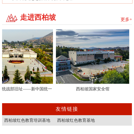
走进西柏坡
更多+
战部旧址——新中国统一
西柏坡国家安全馆
线从这里走来
友情链接
西柏坡红色教育培训基地
西柏坡红色教育基地