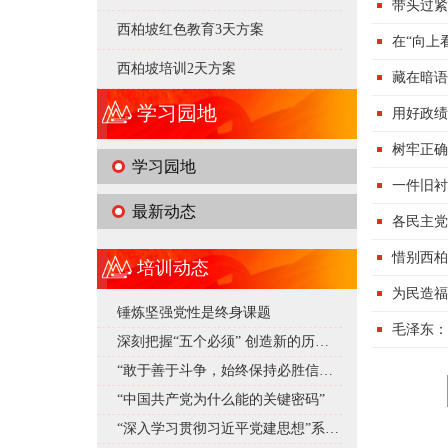
带头过紧
西柏坡红色教育3天方案
在“向上
西柏坡培训2天方案
藏在暗语
学习园地
用好政绩
树牢正确
学习园地
一件旧衬
最新动态
各民主党
惜别西柏
培训动态
为民造福
锤炼坚强党性是终身课题
毛泽东：
深刻把握“五个必须” 创造新的历史辉煌
“敢于善于斗争，始终保持必胜信心”——深入学习贯彻习近平总书记在庆祝中国共产党成立105周年大会上重要讲话系列述评之十
“中国共产党为什么能的关键密码”
“深入学习贯彻习近平党建思想”系列述评