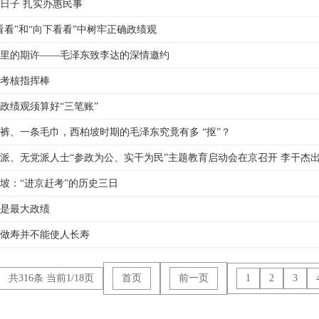
日子 扎实办惠民事
看看”和“向下看看”中树牢正确政绩观
里的期许——毛泽东致李达的深情邀约
考核指挥棒
政绩观须算好“三笔账”
裤、一条毛巾，西柏坡时期的毛泽东究竟有多 “抠”？
派、无党派人士“参政为公、实干为民”主题教育启动会在京召开 李干杰
坡：“进京赶考”的历史三日
是最大政绩
做寿并不能使人长寿
共316条 当前1/18页
首页
前一页
1
2
3