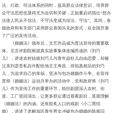
法、行政、司法体系的同时，提高群众法律意识，培养群
众守法思想也显得尤为迫切和关键，正如董必武指出“想办
法使人民从不信法、不守法变成为信法、守法”。其间，各
级政府和有关部门采用群众喜闻乐见的形式，在全国开展
了广泛的宣传活动。
《婚姻法》颁布后，文艺作品成为普法宣传的重要载
体。北京评剧院根据真实故事集体改编而成的《刘巧
儿》，讲述农村姑娘刘巧儿与青年赵柱儿自由恋爱，却被
父亲刘彦贵私自许配给地主王寿昌，得知真相后的刘巧
儿，为追求自己的幸福，坚决与包办婚姻作斗争。在宣传
贯彻《婚姻法》运动月举办的活动中，党和政府将《刘巧
儿》作为宣传工作的重要环节，组织剧团深入农村、街
道、工厂巡回演出，让更多群众通过观看剧目，直观理解
《婚姻法》的内涵。还有脍炙人口的戏剧《小二黑结
婚》，讲述了老解放区青年男女冲破包办婚姻的陈规旧