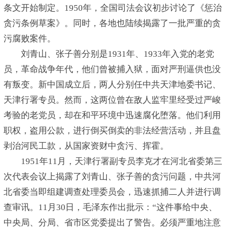
条文开始制定。1950年，全国司法会议初步讨论了《惩治
贪污条例草案》。同时，各地也陆续揭露了一批严重的贪
污腐败案件。
刘青山、张子善分别是1931年、1933年入党的老党
员，革命战争年代，他们曾被捕入狱，面对严刑逼供也没
有叛变。新中国成立后，两人分别任中共天津地委书记、
天津行署专员。然而，这两位曾在敌人监牢里经受过严峻
考验的老党员，却在和平环境中迅速腐化堕落。他们利用
职权，盗用公款，进行倒买倒卖的非法经营活动，并且盘
剥治河民工款，从国家资财中贪污、挥霍。
1951年11月，天津行署副专员李克才在河北省委第三
次代表会议上揭露了刘青山、张子善的贪污问题，中共河
北省委当即组建调查处理委员会，迅速抓捕二人并进行调
查审讯。11月30日，毛泽东作出批示：“这件事给中央、
中央局、分局、省市区党委提出了警告。必须严重地注意