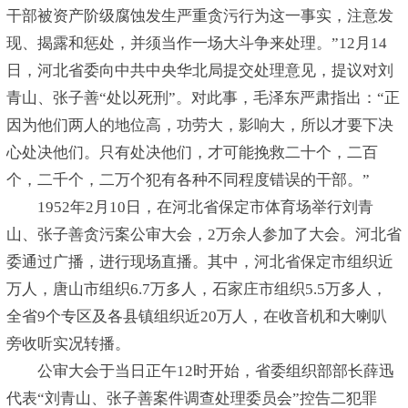
干部被资产阶级腐蚀发生严重贪污行为这一事实，注意发
现、揭露和惩处，并须当作一场大斗争来处理。”12月14
日，河北省委向中共中央华北局提交处理意见，提议对刘
青山、张子善“处以死刑”。对此事，毛泽东严肃指出：“正
因为他们两人的地位高，功劳大，影响大，所以才要下决
心处决他们。只有处决他们，才可能挽救二十个，二百
个，二千个，二万个犯有各种不同程度错误的干部。”
1952年2月10日，在河北省保定市体育场举行刘青
山、张子善贪污案公审大会，2万余人参加了大会。河北省
委通过广播，进行现场直播。其中，河北省保定市组织近
万人，唐山市组织6.7万多人，石家庄市组织5.5万多人，
全省9个专区及各县镇组织近20万人，在收音机和大喇叭
旁收听实况转播。
公审大会于当日正午12时开始，省委组织部部长薛迅
代表“刘青山、张子善案件调查处理委员会”控告二犯罪