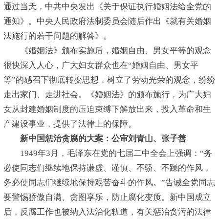
通过当天，中共中央发出《关于保证执行婚姻法给全党的
通知》。中央人民政府法制委员会随后作出《就有关婚姻
法施行的若干问题的解答》。
《婚姻法》颁布实施后，婚姻自由、男女平等的观念
很快深入人心，广大妇女群众也在“婚姻自由、男女平
等”的感召下彻底转变思想，树立了劳动光荣的观念，纷纷
走出家门、走进社会。《婚姻法》的颁布施行，为广大妇
女从封建婚姻制度的压迫束缚下解放出来，投入革命和生
产建设事业，提供了法律上的保障。
新中国惩治贪腐的大案：公审刘青山、张子善
1949年3月，毛泽东在党的七届二中全会上强调：“务
必使同志们继续地保持谦虚、谨慎、不骄、不躁的作风，
务必使同志们继续地保持艰苦奋斗的作风。”告诫全党同志
要警惕骄傲自满、贪图享乐，防止腐化变质。新中国成立
后，反腐工作也被纳入法治化轨道，有关惩治贪污的法律