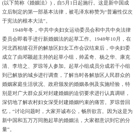
(以下简称《婚姻法》)，自5月1日起施行。这是新中国成
立后制定的第一部基本法律，被毛泽东称赞为“普遍性仅次
于宪法的根本大法”。
1948年冬，中共中央妇女运动委员会和中共中央法律
委员会即着手进行新婚姻法的起草工作。1948年10月，在
河北西柏坡召开的解放区妇女工作会议结束后，中央妇委
成立了由邓颖超主持的起草小组，帅孟奇、杨之华、康克
清、李培之、罗琼等人参加。起草小组成员分成若干小组
到已解放的城乡进行调查，了解当时各解放区人民群众的
婚姻家庭生活状况、政府颁发的婚姻条例及实施经验，特
别是对广大群众反对封建婚姻的迫切要求进行认真调研，
深切地了解农村妇女深受封建婚姻约束的痛苦。罗琼曾回
忆，“讨论问题时，大家开诚布公，畅所欲言。因为这是为
新中国和五万万同胞起草的婚姻法，大家都意识到它的分
量”。