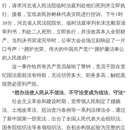
行，请求河北省人民法院临时法庭判处他们死刑并立即执
行。接着，宝坻农民孙树林代表灾民进行控诉。下午1时
30分，河北省人民法院院长、临时法庭审判长宋志毅宣读
审判书，判处二人死刑，立即执行，并没收其本人全部财
产。当判决书宣读完毕时，公审大会会场立刻响起了一片
口号声：“拥护光荣、伟大的中国共产党!”“拥护廉洁奉公
的人民政府!”
这一事件给所有共产党员敲响了警钟，党员干部在党
纪国法面前没有特权，无论功劳多大、职务多高，触犯底
线势必受到严惩。
“想办法使人民从不信法、不守法变成为信法、守法”
社会主义革命和建设时期，党带领人民制定了婚姻
法、土地改革法、惩治贪污条例等一系列法律法令，通过
了新中国第一部宪法，出台了全国人民代表大会组织法、
国务院组织法等各项组织法。在初步构筑起较为完整的立