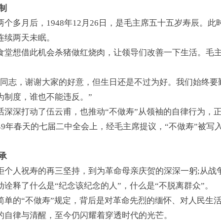
立制
两个多月后，1948年12月26日，是毛主席五十五岁寿辰。
连续两天未眠。
食堂想借此机会杀猪做红烧肉，让领导们改善一下生活。毛
甫同志，谢谢大家的好意，但生日还是不过为好。我们始终要
为制度，谁也不能违反。”
话深深打动了伍云甫，也推动“不做寿”从领袖的自律行为，
949年春天的七届二中全会上，经毛主席提议，“不做寿”被
传承
拒个人祝寿的再三坚持，到为革命母亲庆贺的深深一躬;从战
动诠释了什么是“纪念该纪念的人”，什么是“不脱离群众”。
简单的“不做寿”规定，背后是对革命先烈的缅怀、对人民生
的自律与清醒，至今仍闪耀着穿透时代的光芒。