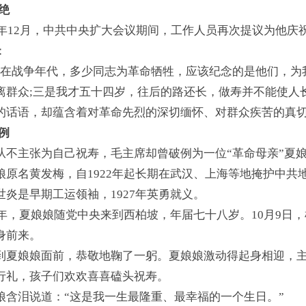
拒绝
47年12月，中共中央扩大会议期间，工作人员再次提议为他
：
是在战争年代，多少同志为革命牺牲，应该纪念的是他们，为
离群众;三是我才五十四岁，往后的路还长，做寿并不能使人
的话语，却蕴含着对革命先烈的深切缅怀、对群众疾苦的真
破例
从不主张为自己祝寿，毛主席却曾破例为一位“革命母亲”夏
娘原名黄发梅，自1922年起长期在武汉、上海等地掩护中
世炎是早期工运领袖，1927年英勇就义。
48年，夏娘娘随党中央来到西柏坡，年届七十八岁。10月9
身前来。
到夏娘娘面前，恭敬地鞠了一躬。夏娘娘激动得起身相迎，
行礼，孩子们欢欢喜喜磕头祝寿。
娘含泪说道：“这是我一生最隆重、最幸福的一个生日。”