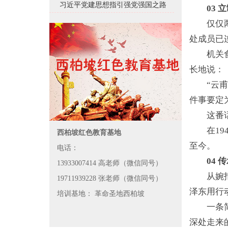
习近平党建思想指引强党强国之路
03 
仅仅
处成员已
机关
长地说：
“云
件事要定
这番
在1
西柏坡红色教育基地
至今。
电话：
04 
13933007414 高老师（微信同号）
从婉
19711939228 张老师（微信同号）
泽东用行
培训基地： 革命圣地西柏坡
一条
深处走来