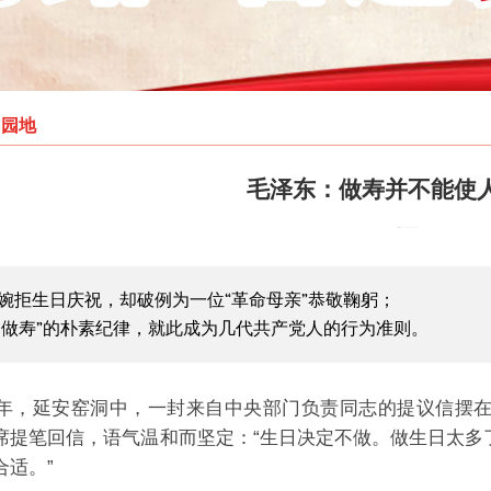
习园地
毛泽东：做寿并不能使
发布时间：2026-03-06 13:56:48
婉拒生日庆祝，却破例为一位“革命母亲”恭敬鞠躬；
不做寿”的朴素纪律，就此成为几代共产党人的行为准则。
43年，延安窑洞中，一封来自中央部门负责同志的提议信摆
席提笔回信，语气温和而坚定：“生日决定不做。做生日太多
合适。”