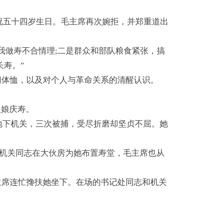
庆祝五十四岁生日。毛主席再次婉拒，并郑重道出
我做寿不合情理;二是群众和部队粮食紧张，搞
长寿。”
切体恤，以及对个人与革命关系的清醒认识。
娘娘庆寿。
共地下机关，三次被捕，受尽折磨却坚贞不屈。她
日，机关同志在大伙房为她布置寿堂，毛主席也从
主席连忙搀扶她坐下。在场的书记处同志和机关