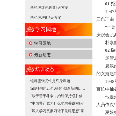
01 
西柏坡红色教育3天方案
19
西柏坡培训2天方案
三条理由
“一
学习园地
庆祝会脱
朴素
学习园地
02 
最新动态
尽管
夏娘
培训动态
的女婿赵
锤炼坚强党性是终身课题
19
深刻把握“五个必须” 创造新的历史辉煌
百忙中抽
“敢于善于斗争，始终保持必胜信心”——深入学习贯彻习近平总书记在庆祝中国共产党成立105周年大会上重要讲话系列述评之十
他走
“中国共产党为什么能的关键密码”
人员依次
“深入学习贯彻习近平党建思想”系列述评
夏娘