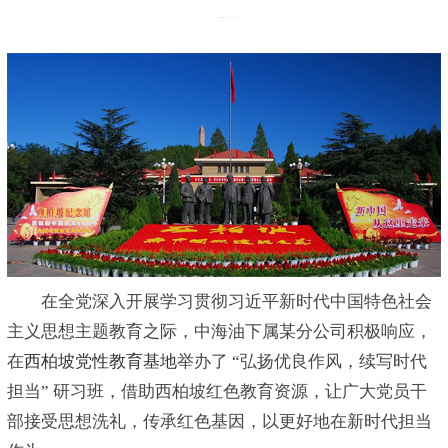
发布时间：2025-06-26 09:12:14
在全党深入开展学习贯彻习近平新时代中国特色社会
主义思想主题教育之际，中海油下属某分公司积极响应，
在
西柏坡党性教育基地
举办了 “弘扬优良作风，续写时代
担当” 研习班，借助西柏坡红色教育资源，让广大党员干
部接受思想洗礼，传承红色基因，以更好地在新时代担当