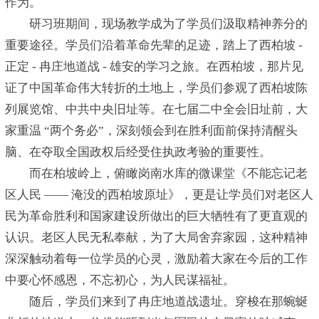
作为。
研习班期间，现场教学成为了学员们汲取精神养分的
重要途径。学员们沿着革命先辈的足迹，踏上了西柏坡 -
正定 - 冉庄地道战 - 雄安的学习之旅。在西柏坡，那片见
证了中国革命伟大转折的土地上，学员们参观了西柏坡陈
列展览馆、中共中央旧址等。在七届二中全会旧址前，大
家重温 “两个务必”，深刻领会到在胜利面前保持清醒头
脑、在夺取全国政权后经受住执政考验的重要性。
而在柏坡岭上，俯瞰岗南水库的微课堂《不能忘记老
区人民 —— 淹没的西柏坡原址》，更是让学员们对老区人
民为革命胜利和国家建设所做出的巨大牺牲有了更直观的
认识。老区人民无私奉献，为了大局舍弃家园，这种精神
深深触动着每一位学员的心灵，激励着大家在今后的工作
中要心怀感恩，不忘初心，为人民谋福祉。
随后，学员们来到了冉庄地道战遗址。穿梭在那蜿蜒